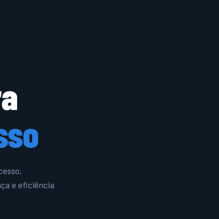
ra
sso
cesso,
ça e eficiência