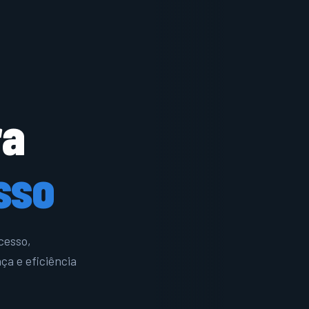
ra
sso
cesso,
ça e eficiência